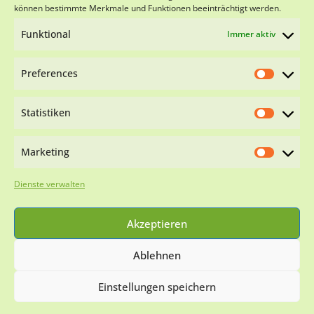
IBAN DE18 6945 0065 0151 0501 28
können bestimmte Merkmale und Funktionen beeinträchtigt werden.
BIC SOLADES1VSS
Funktional
Immer aktiv
Preferences
Statistiken
Impressum
Datenschutzerklärung
Cookie-
Richtlinie (EU)
Marketing
WIR SIND NACH §11 TIERSCHG ZERTIFIZIERT
Dienste verwalten
Akzeptieren
Ablehnen
Einstellungen speichern