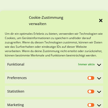
Cookie-Zustimmung
verwalten
SPENDENKONTO
Um dir ein optimales Erlebnis zu bieten, verwenden wir Technologien wie
Cookies, um Geräteinformationen zu speichern und/oder darauf
zuzugreifen. Wenn du diesen Technologien zustimmst, können wir Daten
Viva-Animal e.V.
wie das Surfverhalten oder eindeutige IDs auf dieser Website
Sparkasse Schwarzwald-Baar
verarbeiten. Wenn du deine Zustimmung nicht erteilst oder zurückziehst,
IBAN DE18 6945 0065 0151 0501 28
können bestimmte Merkmale und Funktionen beeinträchtigt werden.
BIC SOLADES1VSS
Funktional
Immer aktiv
Preferences
Statistiken
Impressum
Datenschutzerklärung
Cookie-
Richtlinie (EU)
Marketing