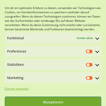
SPENDENKONTO
Um dir ein optimales Erlebnis zu bieten, verwenden wir Technologien wie
Cookies, um Geräteinformationen zu speichern und/oder darauf
zuzugreifen. Wenn du diesen Technologien zustimmst, können wir Daten
Viva-Animal e.V.
wie das Surfverhalten oder eindeutige IDs auf dieser Website
Sparkasse Schwarzwald-Baar
verarbeiten. Wenn du deine Zustimmung nicht erteilst oder zurückziehst,
IBAN DE18 6945 0065 0151 0501 28
können bestimmte Merkmale und Funktionen beeinträchtigt werden.
BIC SOLADES1VSS
Funktional
Immer aktiv
Preferences
Statistiken
Impressum
Datenschutzerklärung
Cookie-
Richtlinie (EU)
Marketing
WIR SIND NACH §11 TIERSCHG ZERTIFIZIERT
Dienste verwalten
Akzeptieren