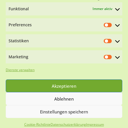
BIC SOLADES1VSS
Funktional
Immer aktiv
Preferences
Statistiken
Impressum
Datenschutzerklärung
Cookie-
Richtlinie (EU)
Marketing
WIR SIND NACH §11 TIERSCHG ZERTIFIZIERT
Dienste verwalten
Akzeptieren
Ablehnen
Einstellungen speichern
© 2026 Viva-Animal.de
Cookie-Richtlinie
Datenschutzerklärung
Impressum