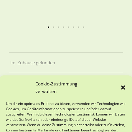
In:
Zuhause gefunden
Cookie-Zustimmung
verwalten
SPENDENKONTO
Um dir ein optimales Erlebnis zu bieten, verwenden wir Technologien wie
Cookies, um Geräteinformationen zu speichern und/oder darauf
zuzugreifen. Wenn du diesen Technologien zustimmst, können wir Daten
Viva-Animal e.V.
wie das Surfverhalten oder eindeutige IDs auf dieser Website
Sparkasse Schwarzwald-Baar
verarbeiten. Wenn du deine Zustimmung nicht erteilst oder zurückziehst,
IBAN DE18 6945 0065 0151 0501 28
können bestimmte Merkmale und Funktionen beeinträchtigt werden.