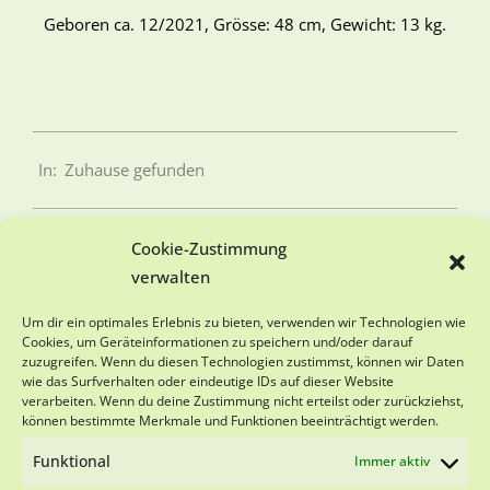
Geboren ca. 12/2021, Grösse: 48 cm, Gewicht: 13 kg.
In:
Zuhause gefunden
Cookie-Zustimmung
verwalten
SPENDENKONTO
Um dir ein optimales Erlebnis zu bieten, verwenden wir Technologien wie
Cookies, um Geräteinformationen zu speichern und/oder darauf
zuzugreifen. Wenn du diesen Technologien zustimmst, können wir Daten
Viva-Animal e.V.
wie das Surfverhalten oder eindeutige IDs auf dieser Website
Sparkasse Schwarzwald-Baar
verarbeiten. Wenn du deine Zustimmung nicht erteilst oder zurückziehst,
IBAN DE18 6945 0065 0151 0501 28
können bestimmte Merkmale und Funktionen beeinträchtigt werden.
BIC SOLADES1VSS
Funktional
Immer aktiv