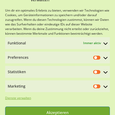
SPENDENKONTO
Um dir ein optimales Erlebnis zu bieten, verwenden wir Technologien wie
Cookies, um Geräteinformationen zu speichern und/oder darauf
zuzugreifen. Wenn du diesen Technologien zustimmst, können wir Daten
Viva-Animal e.V.
wie das Surfverhalten oder eindeutige IDs auf dieser Website
Sparkasse Schwarzwald-Baar
verarbeiten. Wenn du deine Zustimmung nicht erteilst oder zurückziehst,
IBAN DE18 6945 0065 0151 0501 28
können bestimmte Merkmale und Funktionen beeinträchtigt werden.
BIC SOLADES1VSS
Funktional
Immer aktiv
Preferences
Statistiken
Impressum
Datenschutzerklärung
Cookie-
Richtlinie (EU)
Marketing
WIR SIND NACH §11 TIERSCHG ZERTIFIZIERT
Dienste verwalten
Akzeptieren