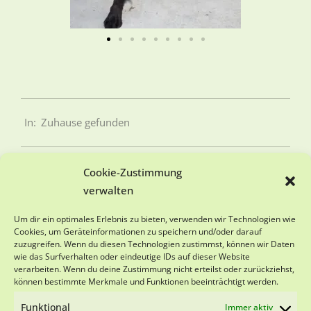
In:
Zuhause gefunden
Cookie-Zustimmung
verwalten
SPENDENKONTO
Um dir ein optimales Erlebnis zu bieten, verwenden wir Technologien wie
Cookies, um Geräteinformationen zu speichern und/oder darauf
zuzugreifen. Wenn du diesen Technologien zustimmst, können wir Daten
Viva-Animal e.V.
wie das Surfverhalten oder eindeutige IDs auf dieser Website
Sparkasse Schwarzwald-Baar
verarbeiten. Wenn du deine Zustimmung nicht erteilst oder zurückziehst,
IBAN DE18 6945 0065 0151 0501 28
können bestimmte Merkmale und Funktionen beeinträchtigt werden.
BIC SOLADES1VSS
Funktional
Immer aktiv