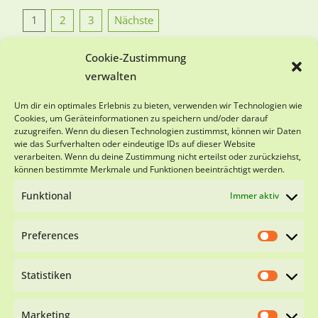
Seitennummerierung
1
2
3
Nächste
der
Cookie-Zustimmung
Beiträge
verwalten
SPENDENKONTO
Um dir ein optimales Erlebnis zu bieten, verwenden wir Technologien wie
Cookies, um Geräteinformationen zu speichern und/oder darauf
zuzugreifen. Wenn du diesen Technologien zustimmst, können wir Daten
Viva-Animal e.V.
wie das Surfverhalten oder eindeutige IDs auf dieser Website
Sparkasse Schwarzwald-Baar
verarbeiten. Wenn du deine Zustimmung nicht erteilst oder zurückziehst,
IBAN DE18 6945 0065 0151 0501 28
können bestimmte Merkmale und Funktionen beeinträchtigt werden.
BIC SOLADES1VSS
Funktional
Immer aktiv
Preferences
Statistiken
Impressum
Datenschutzerklärung
Cookie-
Richtlinie (EU)
Marketing