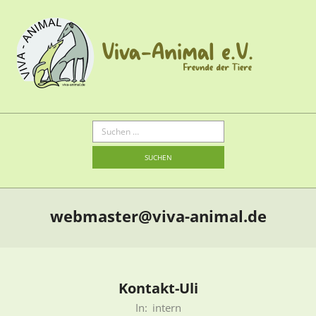
Zum
Inhalt
springen
Primary
Suche
nach:
Navigation
Menu
webmaster@viva-animal.de
Kontakt-Uli
2022-
In:
intern